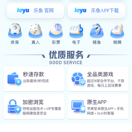
OA家
典型料
汽车天
减震器
焊
焊接部
组装部