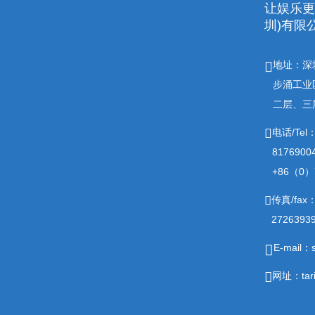
让娱乐更有趣
圳)有限
地址：深
步涌工业
二层、三
电话/Tel
817690
+86（0）7
传真/fax
2726393
E-mail：
网址：tari